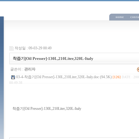
작성일 : 09-03-29 00:49
착즙기[Oil Presser]-130L,210Liter,320L-Italy
글쓴이 :
관리자
03-4-착즙기[Oil Presser]-130L,210Liter,320L-Italy.doc (94.5K)
[126]
DATE : 200
00:49:38
착즙기[Oil Presser]-130L,210Liter,320L-Italy