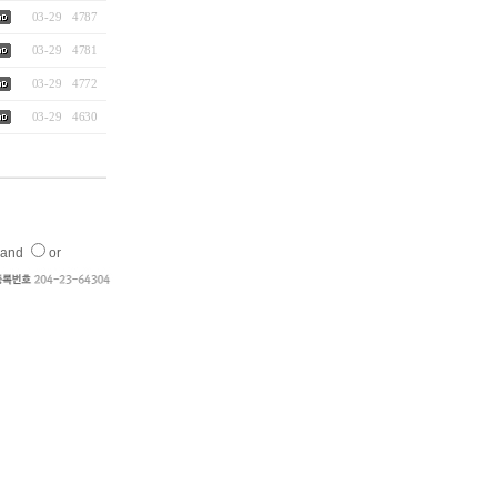
03-29
4787
03-29
4781
03-29
4772
03-29
4630
and
or