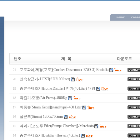
번호
제 목
다운로드
포도파쇄,제경(포도)[Crusher-Destemmer-ENO-3]-Enoitalia
21
연속살균기- HTST(SD2100Liter)
20
증류주제조기[Home Distiller]-전기(40 Liter)-대영
19
착즙기-空壓(Air Press)--800Kg
18
이중솥[Steam Kettel](stand type)-400 Liter
17
살균조(Steam)-1200x700mm
16
여과기[포도주 Filter(Pump+Chamber)]-Marchisio
15
증류주제조기[Distiller]-Hostein(45Liter)
14