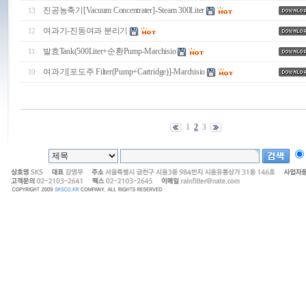
진공농축기[Vacuum Concentrater]-Steam 300Liter
13
여과기-진동여과 분리기
12
발효Tank(500Liter+순환Pump-Marchisio
11
여과기[포도주 Filter(Pump+Cartridge)]-Marchisio
10
1
2
3