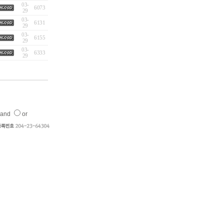
03-
6073
29
03-
6131
29
03-
6155
29
03-
6333
29
and
or