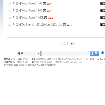
착즙기[Water Presser]-40L
25
착즙기[Water Presser]-80L
24
착즙기[Water Presser]-160L
23
착즙기[Oil Presser]-130L,210Liter,320L-Italy
22
1
2
3